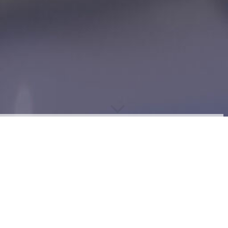
Über uns
Die Firma Heibrecht wurde im Jahr 2023 von Hans-Peter
Richter und Sebastian Kaule gegründet mit dem Ziel, unseren
Kunden innovative Produkte rund um den Bau, das eigene
Heim und den Garten in kürzester Zeit zu liefern und zur
Verfügung zu stellen. Zu unserem Portfolio gehören
beispielsweise kreative und moderne Beleuchtungsideen,